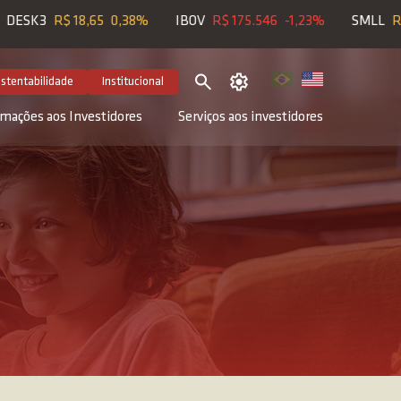
R$ 18,65
0,38%
IBOV
R$ 175.546
-1,23%
SMLL
R$ 2.157
stentabilidade
Institucional
rmações aos Investidores
Serviços aos investidores