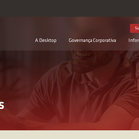
DESK3
Su
A Desktop
Governança Corporativa
Info
s