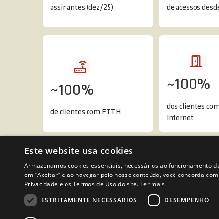
assinantes (dez/25)
de acessos desd
~100%
~100%
dos clientes com
de clientes com FTTH
internet
1- Fonte: Anatel
Este website usa cookies
Armazenamos cookies essenciais, necessários ao funcionamento do si
em “Aceitar” e ao navegar pelo nosso conteúdo, você concorda com
Privacidade e os Termos de Uso do site.
Ler mais
ESTRITAMENTE NECESSÁRIOS
DESEMPENHO