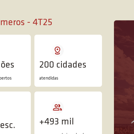
meros - 4T25
hões
200 cidades
bertos
atendidas
+493 mil
esc.