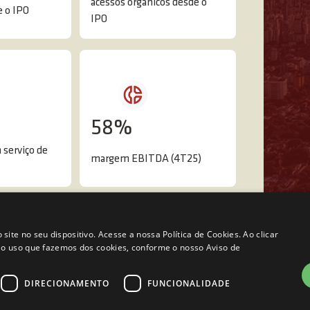
acessos orgânicos desde o
e o IPO
IPO
58%
 serviço de
margem EBITDA (4T25)
te no seu dispositivo. Acesse a nossa Política de Cookies. Ao clicar
 o uso que fazemos dos cookies, conforme o nosso Aviso de
DIRECIONAMENTO
FUNCIONALIDADE